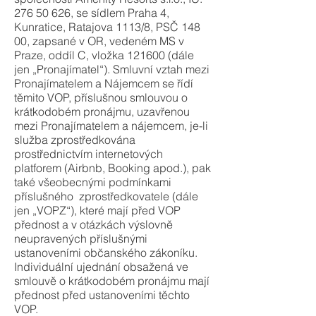
276 50 626
, se sídlem Praha 4,
Kunratice, Ratajova 1113/8, PSČ 148
00, zapsané v OR, vedeném MS v
Praze, oddíl C, vložka 121600 (dále
jen „Pronajímatel“). Smluvní vztah mezi
Pronajímatelem a Nájemcem se řídí
těmito VOP, příslušnou smlouvou o
krátkodobém pronájmu, uzavřenou
mezi Pronajímatelem a nájemcem, je-li
služba zprostředkována
prostřednictvím internetových
platforem (Airbnb, Booking apod.), pak
také všeobecnými podmínkami
příslušného zprostředkovatele (dále
jen „VOPZ“), které mají před VOP
přednost a v otázkách výslovně
neupravených příslušnými
ustanoveními občanského zákoníku.
Individuální ujednání obsažená ve
smlouvě o krátkodobém pronájmu mají
přednost před ustanoveními těchto
VOP.