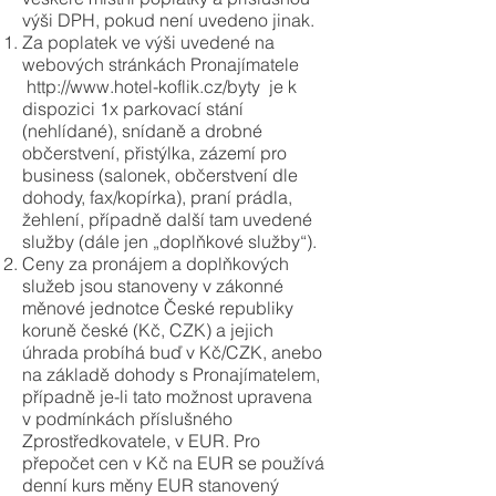
výši DPH, pokud není uvedeno jinak.
Za poplatek ve výši uvedené na
webových stránkách Pronajímatele
http://www.hotel-koflik.cz/byty
je k
dispozici 1x parkovací stání
(nehlídané), snídaně a drobné
občerstvení, přistýlka, zázemí pro
business (salonek, občerstvení dle
dohody, fax/kopírka), praní prádla,
žehlení, případně další tam uvedené
služby (dále jen „doplňkové služby“).
Ceny za pronájem a doplňkových
služeb jsou stanoveny v zákonné
měnové jednotce České republiky
koruně české (Kč, CZK) a jejich
úhrada probíhá buď v Kč/CZK, anebo
na základě dohody s Pronajímatelem,
případně je-li tato možnost upravena
v podmínkách příslušného
Zprostředkovatele, v EUR. Pro
přepočet cen v Kč na EUR se používá
denní kurs měny EUR stanovený