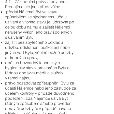
4.1 Základními právy a povinnosti
Pronajímatele jsou především:
předat Nájemci Byt ve stavu
způsobilém ke sjednanému účelu
užívání a v tomto stavu jej udržovat po
celou dobu nájmu a zajistit Nájemci
nerušený výkon jeho práv spojených
s užíváním Bytu,
zajistit bez zbytečného odkladu
údržbu, odstranění poškození nebo
jiných vad Bytu, včetně běžné údržby
a drobných oprav,
dbát na bezvadný technický a
hygienický stav v prostorách Bytu a
řádnou dodávku médií a služeb
v rámci nájmu;
právo požadovat zpřístupnění Bytu za
účasti Nájemce nebo jeho zástupce za
účelem kontroly v případě důvodného
podezření, zda Nájemce užívá Byt
řádným způsobem a/nebo provedení
oprav či údržby či v případě havárie
v Bytu a za účelem výkonu služeb