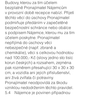
Budovy, kterou za tím účelem
bezplatně Pronajímatel Nájemcům
v provozní době recepce nabízí. Přijetí
těchto věcí do úschovy Pronajímatel
podmiňuje předáním v zapečetěné
bezpečnostní schránce nebo obálce
s podpisem Nájemce, kterou mu za tím
účelem poskytne. Pronajímatel
nepřijímá do úschovy věci
nebezpečné (např. zbraně a
chemikálie), věci s celkovou hodnotou
nad 100.000,- Kč (slovy jedno sto tisíc
korun českých) a rozsahem, zejména
pak rozměrem přesahující 30 x 30 x 30
cm, a vozidla ani jejich příslušenství,
ani živá zvířata či potraviny.
Pronajímatel neodpovídá za škodu
vzniklou nedodržením těchto pravidel.
5.4 Nájemce je povinen případnou
škodu na věcech odložených nebo
vnesených uplatnit ihned po jejím
zjištění, nejpozději při skončení nájmu