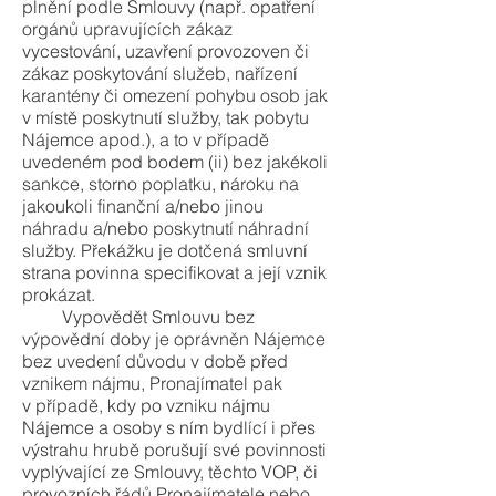
plnění podle Smlouvy (např. opatření
orgánů upravujících zákaz
vycestování, uzavření provozoven či
zákaz poskytování služeb, nařízení
karantény či omezení pohybu osob jak
v místě poskytnutí služby, tak pobytu
Nájemce apod.), a to v případě
uvedeném pod bodem (ii) bez jakékoli
sankce, storno poplatku, nároku na
jakoukoli finanční a/nebo jinou
náhradu a/nebo poskytnutí náhradní
služby. Překážku je dotčená smluvní
strana povinna specifikovat a její vznik
prokázat.
Vypovědět Smlouvu bez
výpovědní doby je oprávněn Nájemce
bez uvedení důvodu v době před
vznikem nájmu, Pronajímatel pak
v případě, kdy po vzniku nájmu
Nájemce a osoby s ním bydlící i přes
výstrahu hrubě porušují své povinnosti
vyplývající ze Smlouvy, těchto VOP, či
provozních řádů Pronajímatele nebo