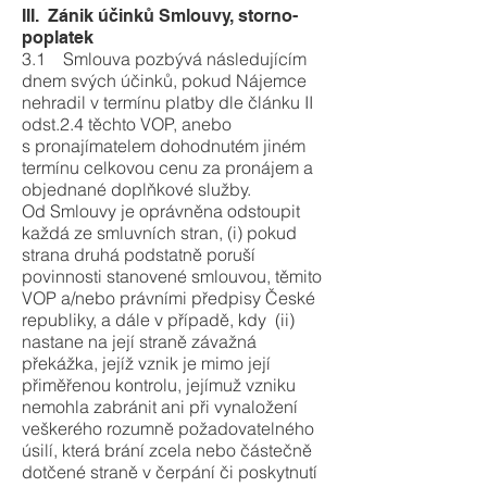
III. Zánik účinků Smlouvy, storno-
poplatek
3.1 Smlouva pozbývá následujícím
dnem svých účinků, pokud Nájemce
nehradil v termínu platby dle článku II
odst.2.4 těchto VOP, anebo
s pronajímatelem dohodnutém jiném
termínu celkovou cenu za pronájem a
objednané doplňkové služby.
Od Smlouvy je oprávněna odstoupit
každá ze smluvních stran, (i) pokud
strana druhá podstatně poruší
povinnosti stanovené smlouvou, těmito
VOP a/nebo právními předpisy České
republiky, a dále v případě, kdy (ii)
nastane na její straně závažná
překážka, jejíž vznik je mimo její
přiměřenou kontrolu, jejímuž vzniku
nemohla zabránit ani při vynaložení
veškerého rozumně požadovatelného
úsilí, která brání zcela nebo částečně
dotčené straně v čerpání či poskytnutí