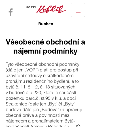
Buchen
Všeobecné obchodní a
nájemní podmínky
Tyto všeobecné obchodní podmínky
(dále jen „VOP“) platí pro postup při
uzavírání smlouvy o krátkodobém
pronájmu rezidenčního bydlení, a to
bytů č. 11, č. 12, č. 13 situovaných
v budově č.p.220, která je součástí
pozemku parc.č. st.95 v k.ú. a obci
Strakonice (dále jen „Byt“ či „Byty“,
budova dále jen „Budova“) a upravují
obecná práva a povinnosti mezi
nájemcem a pronajímatelem Bytů-
společností Amenity Resorts s.r.o., IČ: