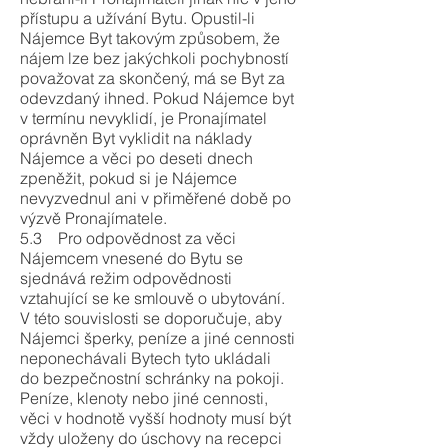
přístupu a užívání Bytu. Opustil-li
Nájemce Byt takovým způsobem, že
nájem lze bez jakýchkoli pochybností
považovat za skončený, má se Byt za
odevzdaný ihned. Pokud Nájemce byt
v termínu nevyklidí, je Pronajímatel
oprávněn Byt vyklidit na náklady
Nájemce a věci po deseti dnech
zpeněžit, pokud si je Nájemce
nevyzvednul ani v přiměřené době po
výzvě Pronajímatele.
5.3 Pro odpovědnost za věci
Nájemcem vnesené do Bytu se
sjednává režim odpovědnosti
vztahující se ke smlouvě o ubytování.
V této souvislosti se doporučuje, aby
Nájemci šperky, peníze a jiné cennosti
neponechávali Bytech tyto ukládali
do bezpečnostní schránky na pokoji.
Peníze, klenoty nebo jiné cennosti,
věci v hodnotě vyšší hodnoty musí být
vždy uloženy do úschovy na recepci