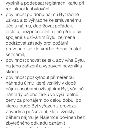
vyplnit a podepsat registrační kartu při
registraci k ubytování,
povinnost po dobu nájmu Byt řádně
užívat, a to výhradně ke smluvenému
účelu nájmu, dodržovat pořádek,
čistotu, bezpečnostní a jiné předpisy
spojené s užíváním Bytu, zejména
dodržovat zásady protipožární
prevence, se kterými ho Pronajímatel
seznámil,
povinnost chovat se tak, aby v/na Bytu,
na jeho zařízení a vybavení nevznikla
škoda,
povinnost poskytnout přiměřenou
náhradu újmy, které vznikly v době
nájmu osobami užívajícími Byt, včetně
náhrady ušlého zisku ve výši platné
ceny za pronájem po celou dobu, po
kterou bude Byt vyřazen z provozu.
Závady a poškození, které vznikly
během nájmu je Nájemce povinen bez
zbytečného odkladu oznámit