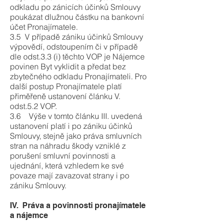
odkladu po zánicích účinků Smlouvy
poukázat dlužnou částku na bankovní
účet Pronajímatele.
3.5 V případě zániku účinků Smlouvy
výpovědí, odstoupením či v případě
dle odst.3.3 (i) těchto VOP je Nájemce
povinen Byt vyklidit a předat bez
zbytečného odkladu Pronajímateli. Pro
další postup Pronajímatele platí
přiměřeně ustanovení článku V.
odst.5.2 VOP.
3.6 Výše v tomto článku III. uvedená
ustanovení platí i po zániku účinků
Smlouvy, stejně jako práva smluvních
stran na náhradu škody vzniklé z
porušení smluvní povinnosti a
ujednání, která vzhledem ke své
povaze mají zavazovat strany i po
zániku Smlouvy.
IV. Práva a povinnosti pronajímatele
a nájemce