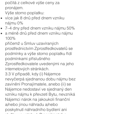
počítá z celkové výše ceny za
pronájem.
Výše storno poplatku:
více jak 8 dnů před dnem vzniku
nájmu 0%
7–4 dny před dnem vzniku nájmu 50%
a méně dnů před dnem vzniku nájmu
100%
přičemž u Smluv uzavíraných
prostřednictvím Zprostředkovatelů se
podmínky a výše storno poplatku řídí
podmínkami příslušného
Zprostředkovatele uvedenými na jeho
internetových stránkách.
3.3 V případě, kdy (i) Nájemce
nevyčerpá sjednanou dobu nájmu bez
zavinění Pronajímatele, anebo (ii) se
Nájemce nedostaví ve sjednaný den
vzniku nájmu k převzetí Bytu, nevzniká
Nájemci nárok na jakoukoli finanční
a/nebo jinou náhradu a/nebo
poskytnutí náhradního bydlení ani