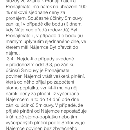
služby ve vztahu k Pronajímateli a
Pronajímatel má nárok na uhrazení 100
% celkové sjednané ceny za
pronájem. Současně účinky Smlouvy
zanikají v případě dle bodu (i) dnem,
kdy Nájemce předá (odevzdá) Byt
Pronajímateli , v případě dle bodu (ii)
marným uplynutím sjednaného dne, ve
kterém měl Nájemce Byt převzít do
nájmu.
3.4 Nejde-li o případy uvedené
v předchozím odst.3.3, po zániku
účinků Smlouvy je Pronajímatel
povinen Nájemci vrátit veškerá plnění,
která od něho přijal po započtení
storno poplatku, vznikl-li mu na něj
nárok, ceny za plnění již vyčerpaná
Nájemcem, a to do 14 dnů ode dne
zániku účinků Smlouvy. V případě, že
přijaté plnění od Nájemce nepostačuje
k úhradě storno-poplatku nebo jím
vyčerpaných plnění podle Smlouvy, je
Nájemce povinen bez zbytečného