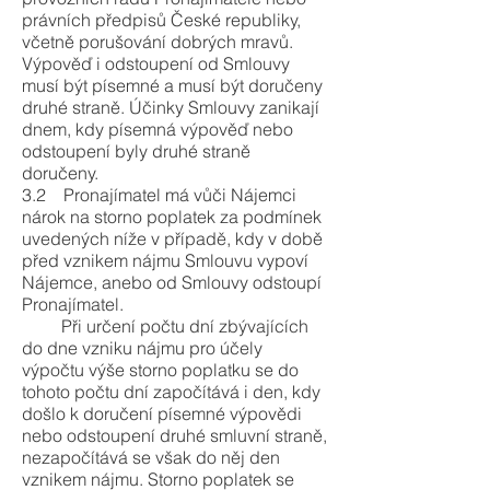
právních předpisů České republiky,
včetně porušování dobrých mravů.
Výpověď i odstoupení od Smlouvy
musí být písemné a musí být doručeny
druhé straně. Účinky Smlouvy zanikají
dnem, kdy písemná výpověď nebo
odstoupení byly druhé straně
doručeny.
3.2 Pronajímatel má vůči Nájemci
nárok na storno poplatek za podmínek
uvedených níže v případě, kdy v době
před vznikem nájmu Smlouvu vypoví
Nájemce, anebo od Smlouvy odstoupí
Pronajímatel.
Při určení počtu dní zbývajících
do dne vzniku nájmu pro účely
výpočtu výše storno poplatku se do
tohoto počtu dní započítává i den, kdy
došlo k doručení písemné výpovědi
nebo odstoupení druhé smluvní straně,
nezapočítává se však do něj den
vznikem nájmu. Storno poplatek se