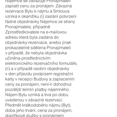
Nájemce se zavazuje Pronajímateli
zaplatit cenu za pronájem. Závazná
rezervace Bytu k nájmu a Smlouva
vzniká k okamžiku (i) zaslání potvrzení
řádné objednávky Nájemce ze strany
Pronajímatele, případně
Zprostředkovatele na e-mailovou
adresu která byla zadána do
objednávky-rezervace, anebo jinak
prokazatelně sdělena Pronajímateli
v případě, že nebyla objednávka
učiněna prostřednictvím
elektronického rezervačního formuláře,
(ii) a v případě osobní objednávky
v den příjezdu podpisem registrační
karty v recepci Budovy a zaplacením
ceny za pronájem, není-li dohodnut
pozdější termín platby nájemného.
Nájem Bytu vzniká a trvá po dobu
uvedenou v závazné rezervaci.
Předmět krátkodobého nájmu (Byt),
doba jeho trvání, cena za pronájem,
doplňkové služby s pronájmem