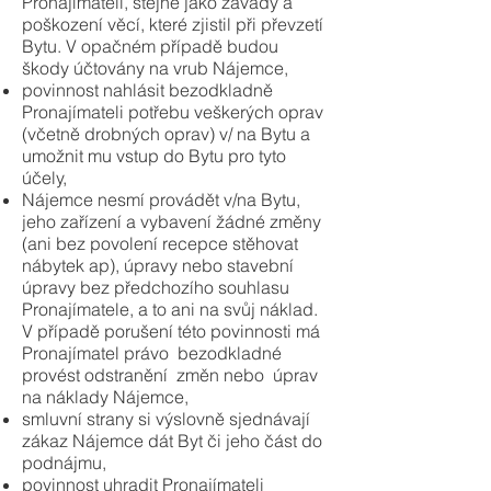
Pronajímateli, stejně jako závady a
poškození věcí, které zjistil při převzetí
Bytu. V opačném případě budou
škody účtovány na vrub Nájemce,
povinnost nahlásit bezodkladně
Pronajímateli potřebu veškerých oprav
(včetně drobných oprav) v/ na Bytu a
umožnit mu vstup do Bytu pro tyto
účely,
Nájemce nesmí provádět v/na Bytu,
jeho zařízení a vybavení žádné změny
(ani bez povolení recepce stěhovat
nábytek ap), úpravy nebo stavební
úpravy bez předchozího souhlasu
Pronajímatele, a to ani na svůj náklad.
V případě porušení této povinnosti má
Pronajímatel právo bezodkladné
provést odstranění změn nebo úprav
na náklady Nájemce,
smluvní strany si výslovně sjednávají
zákaz Nájemce dát Byt či jeho část do
podnájmu,
povinnost uhradit Pronajímateli