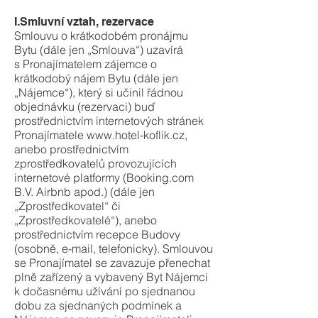
I.Smluvní vztah, rezervace
Smlouvu o krátkodobém pronájmu
Bytu (dále jen „Smlouva“) uzavírá
s Pronajímatelem zájemce o
krátkodobý nájem Bytu (dále jen
„Nájemce“), který si učinil řádnou
objednávku (rezervaci) buď
prostřednictvím internetových stránek
Pronajímatele
www.hotel-koflik.cz
,
anebo prostřednictvím
zprostředkovatelů provozujících
internetové platformy (Booking.com
B.V. Airbnb apod.) (dále jen
„Zprostředkovatel“ či
„Zprostředkovatelé“), anebo
prostřednictvím recepce Budovy
(osobně, e-mail, telefonicky). Smlouvou
se Pronajímatel se zavazuje přenechat
plně zařízený a vybavený Byt Nájemci
k dočasnému užívání po sjednanou
dobu za sjednaných podmínek a