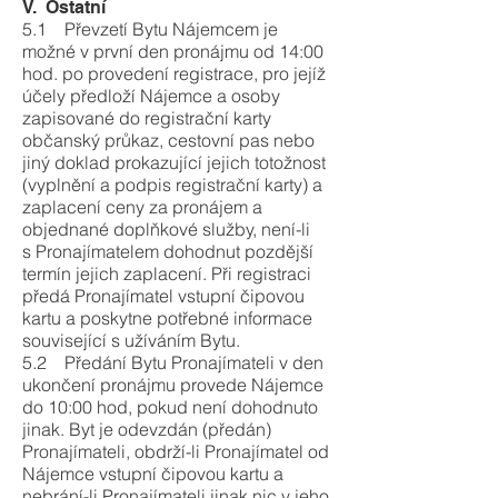
V. Ostatní
5.1 Převzetí Bytu Nájemcem je
možné v první den pronájmu od 14:00
hod. po provedení registrace, pro jejíž
účely předloží Nájemce a osoby
zapisované do registrační karty
občanský průkaz, cestovní pas nebo
jiný doklad prokazující jejich totožnost
(vyplnění a podpis registrační karty) a
zaplacení ceny za pronájem a
objednané doplňkové služby, není-li
s Pronajímatelem dohodnut pozdější
termín jejich zaplacení. Při registraci
předá Pronajímatel vstupní čipovou
kartu a poskytne potřebné informace
související s užíváním Bytu.
5.2 Předání Bytu Pronajímateli v den
ukončení pronájmu provede Nájemce
do 10:00 hod, pokud není dohodnuto
jinak. Byt je odevzdán (předán)
Pronajímateli, obdrží-li Pronajímatel od
Nájemce vstupní čipovou kartu a
nebrání-li Pronajímateli jinak nic v jeho